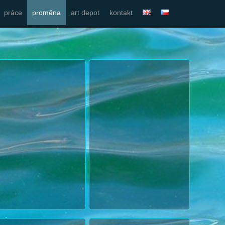
práce
proměna
art depot
kontakt